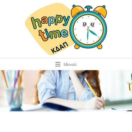
Μενού