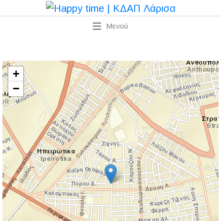
Μενού
+
−