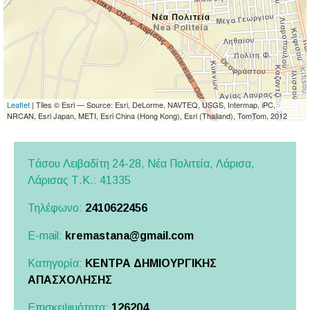
Leaflet
| Tiles © Esri — Source: Esri, DeLorme, NAVTEQ, USGS, Intermap, iPC,
NRCAN, Esri Japan, METI, Esri China (Hong Kong), Esri (Thailand), TomTom, 2012
Tάσου Λειβαδίτη 24-28, Νέα Πολιτεία, Λάρισα,
Λάρισας
Τ.Κ.: 41335
Τηλέφωνο:
2410622456
E-mail:
kremastana@gmail.com
Κατηγορία:
ΚΕΝΤΡΑ ΔΗΜΙΟΥΡΓΙΚΗΣ
ΑΠΑΣΧΟΛΗΣΗΣ
Επισκεψιμότητα:
126204